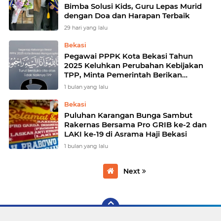
Bimba Solusi Kids, Guru Lepas Murid
dengan Doa dan Harapan Terbaik
29 hari yang lalu
Bekasi
Pegawai PPPK Kota Bekasi Tahun
2025 Keluhkan Perubahan Kebijakan
TPP, Minta Pemerintah Berikan
Penjelasan
1 bulan yang lalu
Bekasi
Puluhan Karangan Bunga Sambut
Rakernas Bersama Pro GRIB ke-2 dan
LAKI ke-19 di Asrama Haji Bekasi
1 bulan yang lalu
Next