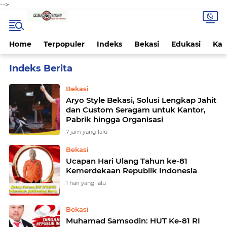
-->
Home
Terpopuler
Indeks
Bekasi
Edukasi
Kab
Home
Currently Browsing: Kota
Bekasi
Aryo Style Bekasi, Solusi Lengkap Jahit
dan Custom Seragam untuk Kantor,
Pabrik hingga Organisasi
7 jam yang lalu
Bekasi
Ucapan Hari Ulang Tahun ke-81
Kemerdekaan Republik Indonesia
1 hari yang lalu
Bekasi
Muhamad Samsodin: HUT Ke-81 RI