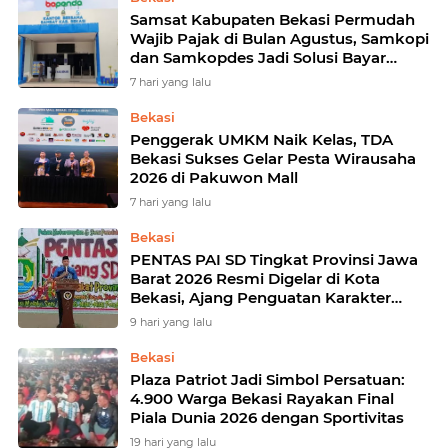
Samsat Kabupaten Bekasi Permudah
Wajib Pajak di Bulan Agustus, Samkopi
dan Samkopdes Jadi Solusi Bayar
Pajak Kendaraan
7 hari yang lalu
Bekasi
Penggerak UMKM Naik Kelas, TDA
Bekasi Sukses Gelar Pesta Wirausaha
2026 di Pakuwon Mall
7 hari yang lalu
Bekasi
PENTAS PAI SD Tingkat Provinsi Jawa
Barat 2026 Resmi Digelar di Kota
Bekasi, Ajang Penguatan Karakter
Islami dan Prestasi Siswa
9 hari yang lalu
Bekasi
Plaza Patriot Jadi Simbol Persatuan:
4.900 Warga Bekasi Rayakan Final
Piala Dunia 2026 dengan Sportivitas
19 hari yang lalu