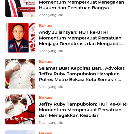
Momentum Memperkuat Penegakan
Hukum dan Persatuan Bangsa
2 hari yang lalu
Bekasi
Andy Juliansyah: HUT ke-81 RI
Momentum Memperkuat Persatuan,
Menjaga Demokrasi, dan Mengabdi
untuk Indonesiapimpina
3 hari yang lalu
Bekasi
Selamat Buat Kapolres Baru, Advokat
Jeffry Ruby Tampubolon Harapkan
Polres Metro Bekasi Kota Semakin
Profesional dan Humanis
3 hari yang lalu
Bekasi
Jeffry Ruby Tampubolon: HUT ke-81 RI
Momentum Memperkuat Persatuan
dan Menegakkan Keadilan
3 hari yang lalu
Bekasi