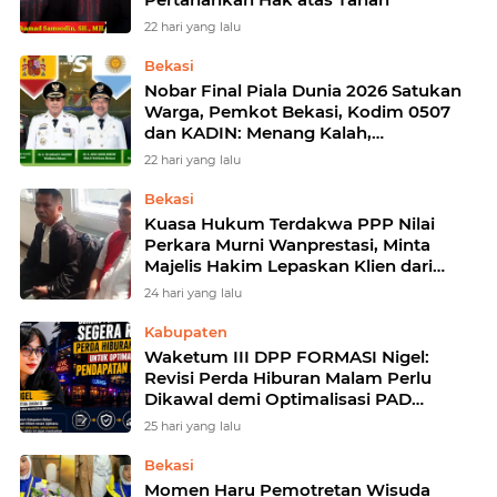
22 hari yang lalu
Bekasi
Nobar Final Piala Dunia 2026 Satukan
Warga, Pemkot Bekasi, Kodim 0507
dan KADIN: Menang Kalah,
Kebersamaan Tetap Juara
22 hari yang lalu
Bekasi
Kuasa Hukum Terdakwa PPP Nilai
Perkara Murni Wanprestasi, Minta
Majelis Hakim Lepaskan Klien dari
Segala Tuntutan
24 hari yang lalu
Kabupaten
Waketum III DPP FORMASI Nigel:
Revisi Perda Hiburan Malam Perlu
Dikawal demi Optimalisasi PAD
Kabupaten Bekasi
25 hari yang lalu
Bekasi
Momen Haru Pemotretan Wisuda