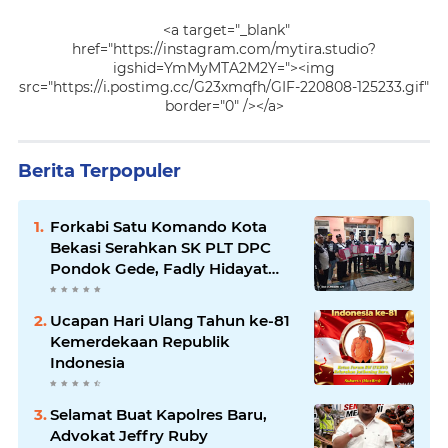
<a target="_blank"
href="https://instagram.com/mytira.studio?
igshid=YmMyMTA2M2Y="><img
src="https://i.postimg.cc/G23xmqfh/GIF-220808-125233.gif"
border="0" /></a>
Berita Terpopuler
Forkabi Satu Komando Kota
Bekasi Serahkan SK PLT DPC
Pondok Gede, Fadly Hidayat
Dipercaya Memimpin
Ucapan Hari Ulang Tahun ke-81
Kemerdekaan Republik
Indonesia
Selamat Buat Kapolres Baru,
Advokat Jeffry Ruby