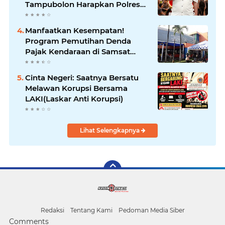
Tampubolon Harapkan Polres
Metro Bekasi Kota Semakin
Profesional dan Humanis
Manfaatkan Kesempatan!
Program Pemutihan Denda
Pajak Kendaraan di Samsat
Kebon Nanas Berlaku Hingga 31
Agustus 2026
Cinta Negeri: Saatnya Bersatu
Melawan Korupsi Bersama
LAKI(Laskar Anti Korupsi)
Lihat Selengkapnya
Redaksi
Tentang Kami
Pedoman Media Siber
Comments