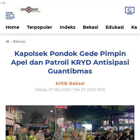
-->
Home
Terpopuler
Indeks
Bekasi
Edukasi
Kab
›
Bekasi
Kapolsek Pondok Gede Pimpin
Apel dan Patroli KRYD Antisipasi
Guantibmas
Kritik Bekasi
Selasa, 27 Mei 2025 | Mei 27, 2025 WIB