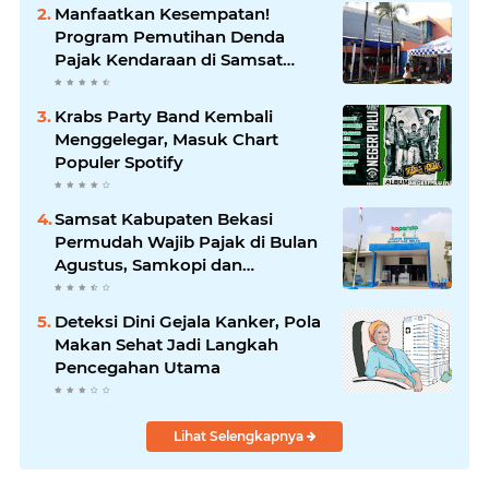
Manfaatkan Kesempatan!
Program Pemutihan Denda
Pajak Kendaraan di Samsat
Kebon Nanas Berlaku Hingga 31
Agustus 2026
Krabs Party Band Kembali
Menggelegar, Masuk Chart
Populer Spotify
Samsat Kabupaten Bekasi
Permudah Wajib Pajak di Bulan
Agustus, Samkopi dan
Samkopdes Jadi Solusi Bayar
Pajak Kendaraan
Deteksi Dini Gejala Kanker, Pola
Makan Sehat Jadi Langkah
Pencegahan Utama
Lihat Selengkapnya