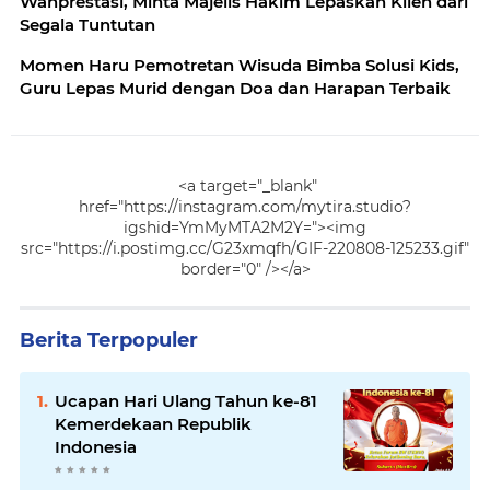
Wanprestasi, Minta Majelis Hakim Lepaskan Klien dari
Segala Tuntutan
Momen Haru Pemotretan Wisuda Bimba Solusi Kids,
Guru Lepas Murid dengan Doa dan Harapan Terbaik
<a target="_blank"
href="https://instagram.com/mytira.studio?
igshid=YmMyMTA2M2Y="><img
src="https://i.postimg.cc/G23xmqfh/GIF-220808-125233.gif"
border="0" /></a>
Berita Terpopuler
Ucapan Hari Ulang Tahun ke-81
Kemerdekaan Republik
Indonesia