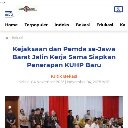
-->
Home
Terpopuler
Indeks
Bekasi
Edukasi
Kab
›
Bekasi
Kejaksaan dan Pemda se-Jawa
Barat Jalin Kerja Sama Siapkan
Penerapan KUHP Baru
Kritik Bekasi
Selasa, 04 November 2025 | November 04, 2025 WIB