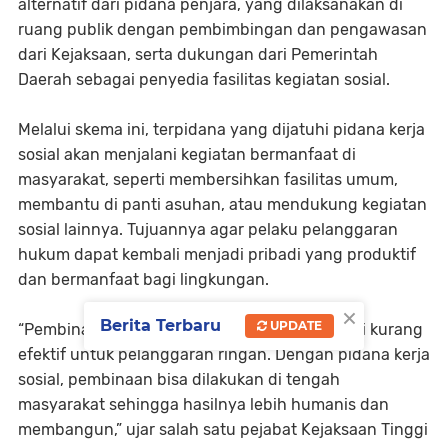
alternatif dari pidana penjara, yang dilaksanakan di
ruang publik dengan pembimbingan dan pengawasan
dari Kejaksaan, serta dukungan dari Pemerintah
Daerah sebagai penyedia fasilitas kegiatan sosial.
Melalui skema ini, terpidana yang dijatuhi pidana kerja
sosial akan menjalani kegiatan bermanfaat di
masyarakat, seperti membersihkan fasilitas umum,
membantu di panti asuhan, atau mendukung kegiatan
sosial lainnya. Tujuannya agar pelaku pelanggaran
hukum dapat kembali menjadi pribadi yang produktif
dan bermanfaat bagi lingkungan.
×
Berita Terbaru
UPDATE
“Pembinaan di dalam penjara selama ini dinilai kurang
efektif untuk pelanggaran ringan. Dengan pidana kerja
sosial, pembinaan bisa dilakukan di tengah
masyarakat sehingga hasilnya lebih humanis dan
membangun,” ujar salah satu pejabat Kejaksaan Tinggi