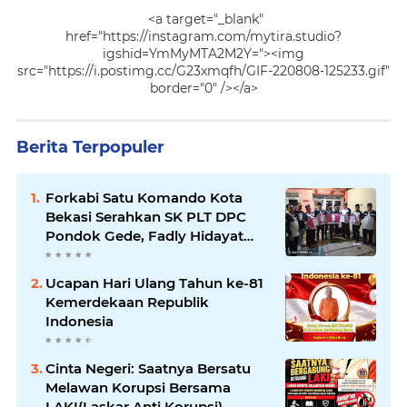
<a target="_blank"
href="https://instagram.com/mytira.studio?
igshid=YmMyMTA2M2Y="><img
src="https://i.postimg.cc/G23xmqfh/GIF-220808-125233.gif"
border="0" /></a>
Berita Terpopuler
Forkabi Satu Komando Kota
Bekasi Serahkan SK PLT DPC
Pondok Gede, Fadly Hidayat
Dipercaya Memimpin
Ucapan Hari Ulang Tahun ke-81
Kemerdekaan Republik
Indonesia
Cinta Negeri: Saatnya Bersatu
Melawan Korupsi Bersama
LAKI(Laskar Anti Korupsi)