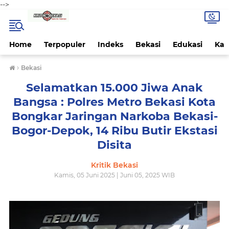
-->
Home
Terpopuler
Indeks
Bekasi
Edukasi
Kab
›
Bekasi
Selamatkan 15.000 Jiwa Anak
Bangsa : Polres Metro Bekasi Kota
Bongkar Jaringan Narkoba Bekasi-
Bogor-Depok, 14 Ribu Butir Ekstasi
Disita
Kritik Bekasi
Kamis, 05 Juni 2025 | Juni 05, 2025 WIB