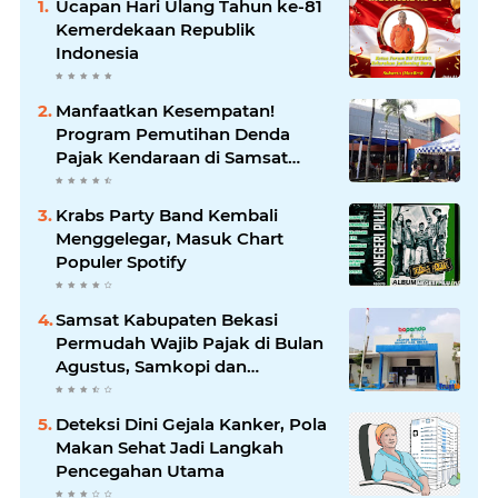
Ucapan Hari Ulang Tahun ke-81
Kemerdekaan Republik
Indonesia
Manfaatkan Kesempatan!
Program Pemutihan Denda
Pajak Kendaraan di Samsat
Kebon Nanas Berlaku Hingga 31
Agustus 2026
Krabs Party Band Kembali
Menggelegar, Masuk Chart
Populer Spotify
Samsat Kabupaten Bekasi
Permudah Wajib Pajak di Bulan
Agustus, Samkopi dan
Samkopdes Jadi Solusi Bayar
Pajak Kendaraan
Deteksi Dini Gejala Kanker, Pola
Makan Sehat Jadi Langkah
Pencegahan Utama