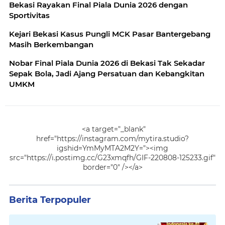
Bekasi Rayakan Final Piala Dunia 2026 dengan
Sportivitas
Kejari Bekasi Kasus Pungli MCK Pasar Bantergebang
Masih Berkembangan
Nobar Final Piala Dunia 2026 di Bekasi Tak Sekadar
Sepak Bola, Jadi Ajang Persatuan dan Kebangkitan
UMKM
<a target="_blank"
href="https://instagram.com/mytira.studio?
igshid=YmMyMTA2M2Y="><img
src="https://i.postimg.cc/G23xmqfh/GIF-220808-125233.gif"
border="0" /></a>
Berita Terpopuler